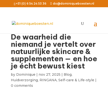
+31 (0) 6 54 24 53 36
do@dominiqueboesten.nl
De waarheid die
niemand je vertelt over
natuurlijke skincare &
supplementen — en hoe
je écht bewust kiest
by
Dominique
|
nov 27, 2025
|
Blog
,
Huidverzorging
,
RINGANA
,
Self-care & Life-style
|
0 comments