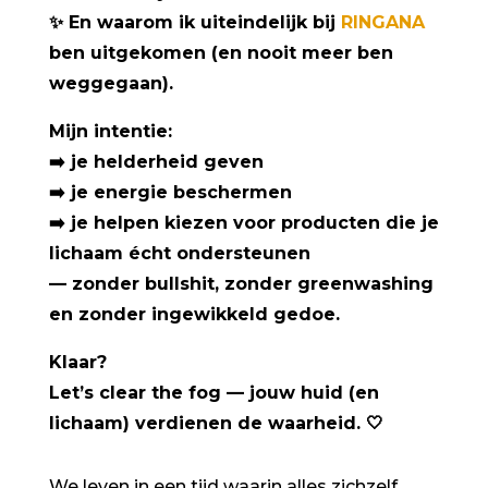
✨
En waarom ik uiteindelijk bij
RINGANA
ben uitgekomen (en nooit meer ben
weggegaan).
Mijn intentie:
➡️
je helderheid geven
➡️
je energie beschermen
➡️
je helpen kiezen voor producten die je
lichaam écht ondersteunen
— zonder bullshit, zonder greenwashing
en zonder ingewikkeld gedoe.
Klaar?
Let’s clear the fog — jouw huid (en
lichaam) verdienen de waarheid.
🤍
We leven in een tijd waarin alles zichzelf