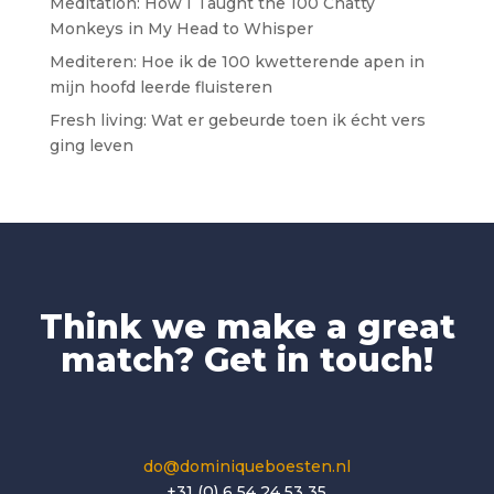
Meditation: How I Taught the 100 Chatty
Monkeys in My Head to Whisper
Mediteren: Hoe ik de 100 kwetterende apen in
mijn hoofd leerde fluisteren
Fresh living: Wat er gebeurde toen ik écht vers
ging leven
Think we make a great
match? Get in touch!
do@dominiqueboesten.nl
+31 (0) 6 54 24 53 35